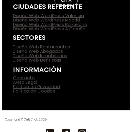
CITA
CIUDADES REFERENTE
Diseño Web WordPress Valencia
Diseño Web WordPress Madrid
Diseño Web WordPress Barcelona
Diseño Web WordPress A Coruña
SECTORES
Diseño Web Restaurantes
Diseño Web Abogados
Diseño Web Inmobiliarias
Diseño Web Dentistas
INFORMACIÓN
Contacto
Aviso Legal
Política de Privacidad
Política de Cookies
Copyright © OnlyClick 2025