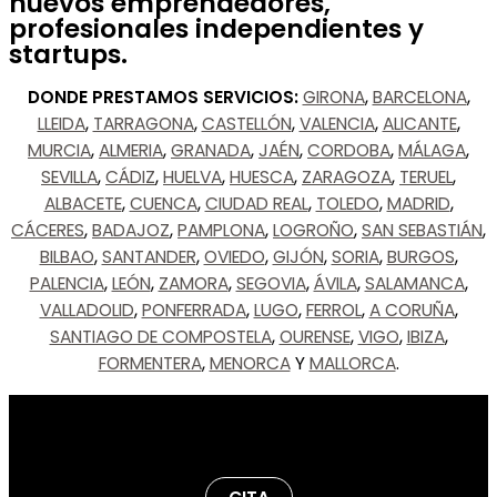
nuevos emprendedores,
profesionales independientes y
startups.
DONDE PRESTAMOS SERVICIOS:
GIRONA
,
BARCELONA
,
LLEIDA
,
TARRAGONA
,
CASTELLÓN
,
VALENCIA
,
ALICANTE
,
MURCIA
,
ALMERIA
,
GRANADA
,
JAÉN
,
CORDOBA
,
MÁLAGA
,
SEVILLA
,
CÁDIZ
,
HUELVA
,
HUESCA
,
ZARAGOZA
,
TERUEL
,
ALBACETE
,
CUENCA
,
CIUDAD REAL
,
TOLEDO
,
MADRID
,
CÁCERES
,
BADAJOZ
,
PAMPLONA
,
LOGROÑO
,
SAN SEBASTIÁN
,
BILBAO
,
SANTANDER
,
OVIEDO
,
GIJÓN
,
SORIA
,
BURGOS
,
PALENCIA
,
LEÓN
,
ZAMORA
,
SEGOVIA
,
ÁVILA
,
SALAMANCA
,
VALLADOLID
,
PONFERRADA
,
LUGO
,
FERROL
,
A CORUÑA
,
SANTIAGO DE COMPOSTELA
,
OURENSE
,
VIGO
,
IBIZA
,
FORMENTERA
,
MENORCA
Y
MALLORCA
.